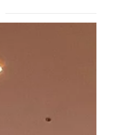
voyage inspirant au musée MUDAM avec
l'artiste Alexandra Uppman qui a animé un
atelier créatif...