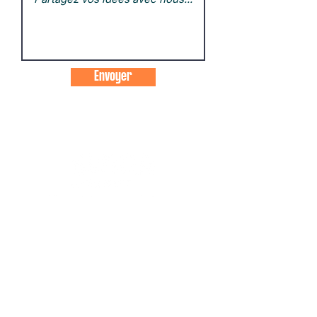
Envoyer
Adresse :
Centre sociétaire DrescherHaus
26A, rue du Château
L-1329 Luxembourg