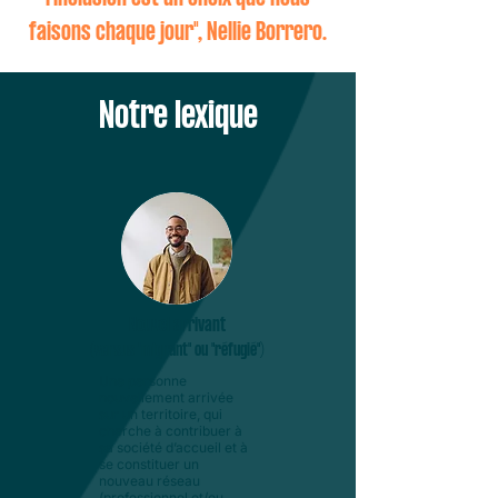
faisons chaque jour", Nellie Borrero.
Notre
lexique
Nouvel arrivant
(versus "migrant" ou "réfugié")
Une personne
nouvellement arrivée
sur un territoire, qui
cherche à contribuer à
sa société d’accueil et à
se constituer un
nouveau réseau
(professionnel et/ou