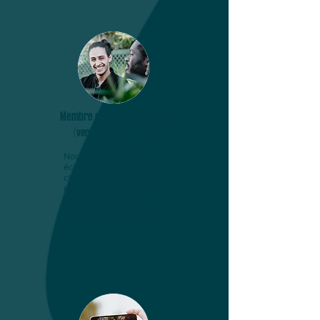
Membre de la communauté
(versus "bénéficiaire")
Nous croyons à des
échanges équilibrés, où
chacun, y compris les
nouveaux arrivants, est
reconnu comme
membre à part entière
de la communauté.