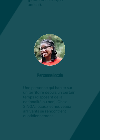
amical).
Personne locale
Une personne qui habite sur
un territoire depuis un certain
temps (disposant de la
nationalité ou non).
Chez
SINGA, locaux et nouveaux
arrivants se rencontrent
quotidiennement.