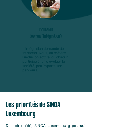
Inclusion
(versus "intégration")
L’intégration demande de
s’adapter. Nous, on préfère
l’inclusion active, où chacun
participe à faire évoluer la
société, peu importe son
parcours.
Les priorités de SINGA
Luxembourg
De notre côté, SINGA Luxembourg poursuit