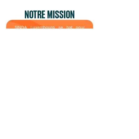
NOTRE MISSION
SINGA Luxembourg se bat pour
créer du lien entre nouveaux
arrivants et locaux et ainsi
construire de sociétés plus
inclusives pour une économie
innovante permettant à chacun,
quelle que soit son origine, de
révéler son potentiel.
NOTRE
VISION
Informer
:
Faire évoluer le discours sur la
migration et faciliter l’accès à l’information
des nouveaux arrivants.
Interagir
:
Créer du lien entre nouveaux
arrivants et locaux pour développer des
projets sociaux et économiques
communs.