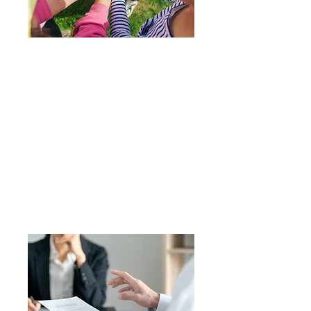
Activités Solidaires
Tout au long de l'année, nous
organisons des activités de
loisirs ayant pour but de créer du
lien entre nouveaux arrivants et
locaux. Nous proposons ainsi des
activité culturelles, éducatives
ou encore sportives.
En savoir plus