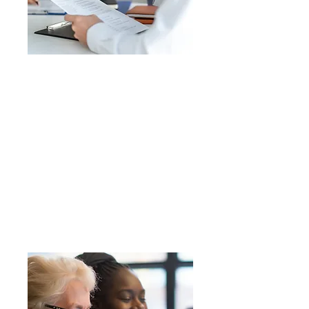
Employabilité
Avec l'aide de membres du
personnel et de bénévoles,
SINGA organise régulièrement
des ateliers sur les CV et les
lettres de motivation afin de
faciliter l'intégration des
nouveaux arrivants sur le
marché du travail
luxembourgeois.
En savoir plus