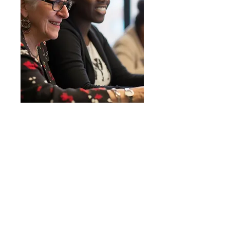
Mentorat
Notre projet mentoring se tient
au travers du programme
OneStepForward en partenariat
avec BGL BNP PARIBAS.
Mentors et mentees ont donc
l'occasion d'échanger autour
d'une thématique afin de
développer une solution.
En savoir plus