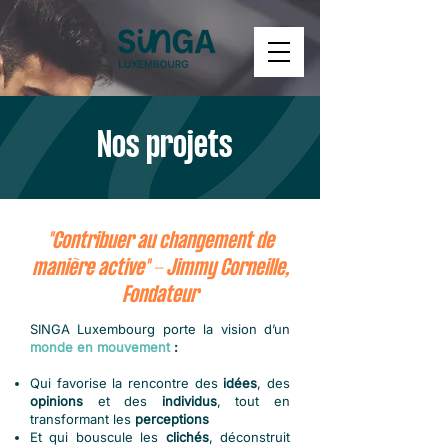
Nos projets
"Contribuer au changement de
manière active" - Jimmy Corneille,
Fondateur
SINGA Luxembourg porte la vision d’un
monde en mouvement
:
Qui favorise la rencontre des
idées
, des
opinions
et des
individus
, tout en
transformant les
perceptions
Et qui bouscule les
clichés
, déconstruit