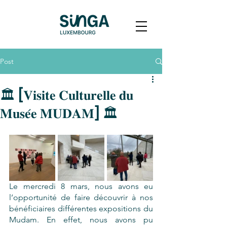
Post
🏛 [𝐕𝐢𝐬𝐢𝐭𝐞 𝐂𝐮𝐥𝐭𝐮𝐫𝐞𝐥𝐥𝐞 𝐝𝐮
𝐌𝐮𝐬𝐞́𝐞 𝐌𝐔𝐃𝐀𝐌] 🏛
Le mercredi 8 mars, nous avons eu 
l’opportunité de faire découvrir à nos 
bénéficiaires différentes expositions du 
Mudam. En effet, nous avons pu 