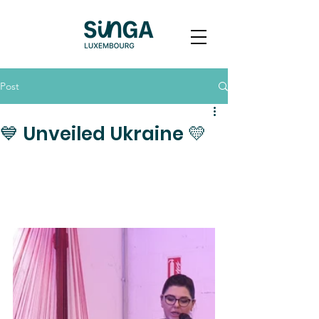
Post
💙 Unveiled Ukraine 💛