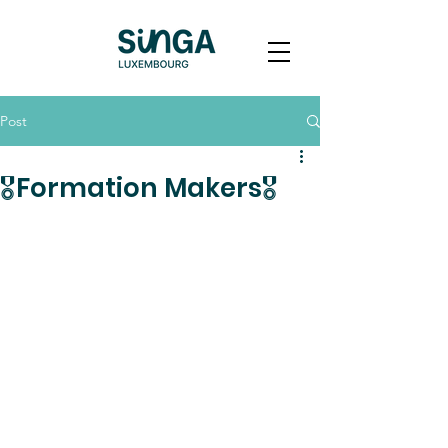
Post
🎖️Formation Makers🎖️