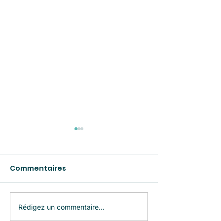
Commentaires
CULTURE EN LUMIÈRE
Rédigez un commentaire...
Le premier « n