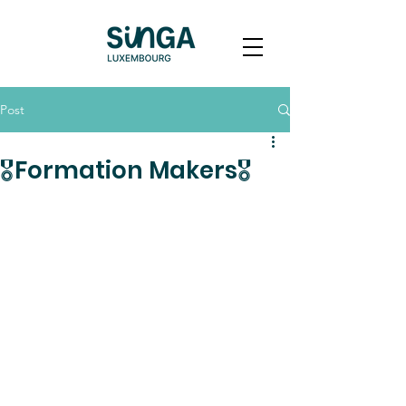
Post
🎖️Formation Makers🎖️