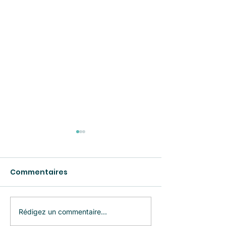
Commentaires
CULTURE EN LUMIÈRE
Rédigez un commentaire...
Le premier « n