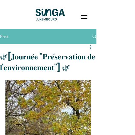
Post
🌿[𝐉𝐨𝐮𝐫𝐧𝐞́𝐞 "𝐏𝐫𝐞́𝐬𝐞𝐫𝐯𝐚𝐭𝐢𝐨𝐧 𝐝𝐞
𝐥'𝐞𝐧𝐯𝐢𝐫𝐨𝐧𝐧𝐞𝐦𝐞𝐧𝐭"] 🌿