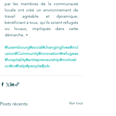
par les membres de la communauté 
locale ont créé un environnement de 
travail agréable et dynamique, 
bénéficiant à tous, qu'ils soient réfugiés 
ou locaux, impliqués dans cette 
démarche. ⭐️
#luxembourg
#social
#changinglives
#incl
usion
#Community
#innovation
#refugees
#hospitality
#entrepreneurship
#motivati
on
#cv
#help
#people
#job
Voir tout
Posts récents