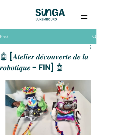
Post
🤖 [𝑨𝒕𝒆𝒍𝒊𝒆𝒓 𝒅𝒆́𝒄𝒐𝒖𝒗𝒆𝒓𝒕𝒆 𝒅𝒆 𝒍𝒂
𝒓𝒐𝒃𝒐𝒕𝒊𝒒𝒖𝒆 - FIN] 🤖