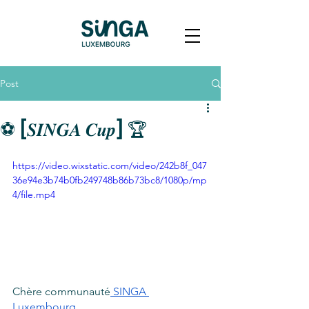
Post
⚽️ [𝑺𝑰𝑵𝑮𝑨 𝑪𝒖𝒑] 🏆
https://video.wixstatic.com/video/242b8f_047
36e94e3b74b0fb249748b86b73bc8/1080p/mp
4/file.mp4
Chère communauté
 SINGA 
Luxembourg
,