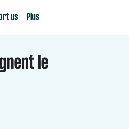
ort us
Plus
gnent le