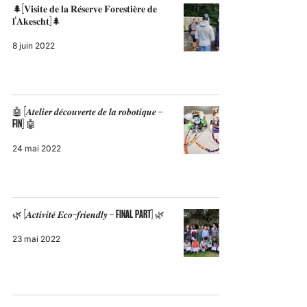
🌲[𝐕𝐢𝐬𝐢𝐭𝐞 𝐝𝐞 𝐥𝐚 𝐑𝐞́𝐬𝐞𝐫𝐯𝐞 𝐅𝐨𝐫𝐞𝐬𝐭𝐢𝐞̀𝐫𝐞 𝐝𝐞
𝐥'𝐀𝐤𝐞𝐬𝐜𝐡𝐭]🌲
8 juin 2022
🤖 [𝑨𝒕𝒆𝒍𝒊𝒆𝒓 𝒅𝒆́𝒄𝒐𝒖𝒗𝒆𝒓𝒕𝒆 𝒅𝒆 𝒍𝒂 𝒓𝒐𝒃𝒐𝒕𝒊𝒒𝒖𝒆 -
FIN] 🤖
24 mai 2022
🌿 [𝑨𝒄𝒕𝒊𝒗𝒊𝒕𝒆́ 𝑬𝒄𝒐-𝒇𝒓𝒊𝒆𝒏𝒅𝒍𝒚 - FINAL PART] 🌿
23 mai 2022