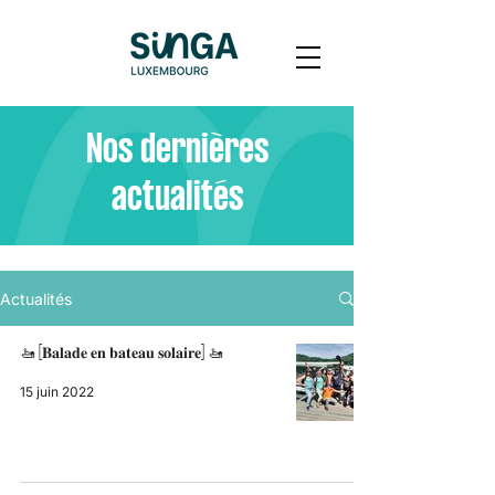
Nos dernières
actualités
Actualités
🚤 [𝐁𝐚𝐥𝐚𝐝𝐞 𝐞𝐧 𝐛𝐚𝐭𝐞𝐚𝐮 𝐬𝐨𝐥𝐚𝐢𝐫𝐞] 🚤
15 juin 2022