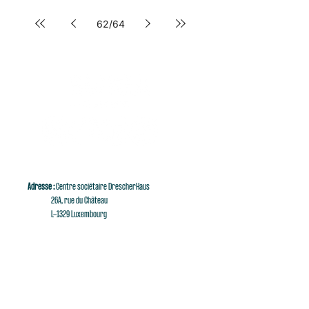
62
/
64
Adresse :
Centre sociétaire DrescherHaus
26A, rue du Château
L-1329 Luxembourg
E-mail :
singaluxembourg@singaluxembourg.lu
Tél :
+352 661 279 999