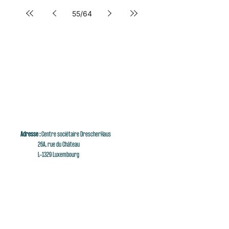
55
/
64
Adresse :
Centre sociétaire DrescherHaus
26A, rue du Château
L-1329 Luxembourg
E-mail :
singaluxembourg@singaluxembourg.lu
Tél :
+352 661 279 999