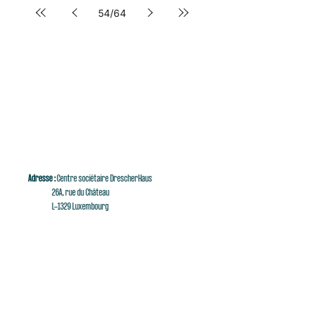
54
/
64
Adresse :
Centre sociétaire DrescherHaus
26A, rue du Château
L-1329 Luxembourg
E-mail :
singaluxembourg@singaluxembourg.lu
Tél :
+352 661 279 999
Abonnez-vous à notre