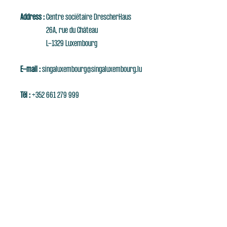
Address :
Centre sociétaire DrescherHaus
26A, rue du Château
L-1329 Luxembourg
E-mail :
singaluxembourg@singaluxembourg.lu
Tél :
+352 661 279 999
Subscribe to our
NEWSLETTER
Enter your email here
Subscribe