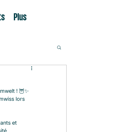
ts
Plus
ëmwelt ! 🦉✨
mwiss lors 
ants et 
ité 