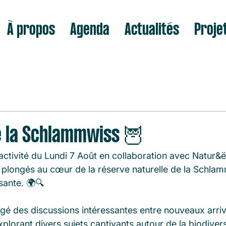
À propos
Agenda
Actualités
Proje
e la Schlammwiss 🦉
ctivité du Lundi 7 Août en collaboration avec Natur&
longés au cœur de la réserve naturelle de la Schlam
ssante. 🌍🔍
gé des discussions intéressantes entre nouveaux arriv
xplorant divers sujets captivants autour de la biodivers