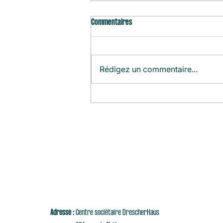
Commentaires
Rédigez un commentaire...
Agenda du Mois (Août)
Adresse :
Centre sociétaire DrescherHaus