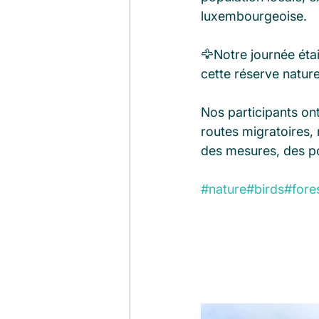
luxembourgeoise.
🦅Notre journée éta
cette réserve naturel
Nos participants on
routes migratoires, 
des mesures, des po
#nature
#birds
#fore