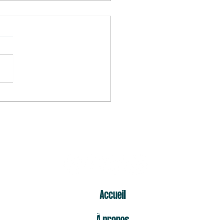
mier « non » est celui qui fait
s mal
ER
Accueil