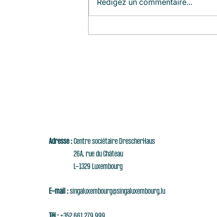
Rédigez un commentaire...
Agenda du Mois (Août)
Adresse :
Centre sociétaire DrescherHaus
26A, rue du Château
L-1329 Luxembourg
E-mail :
singaluxembourg@singaluxembourg.lu
Tél :
+352 661 279 999