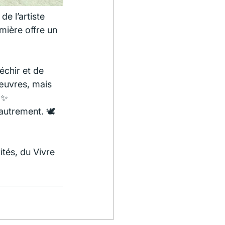
e l’artiste 
mière offre un 
chir et de 
œuvres, mais 
 ✨
autrement. 🕊️
ités, du Vivre 