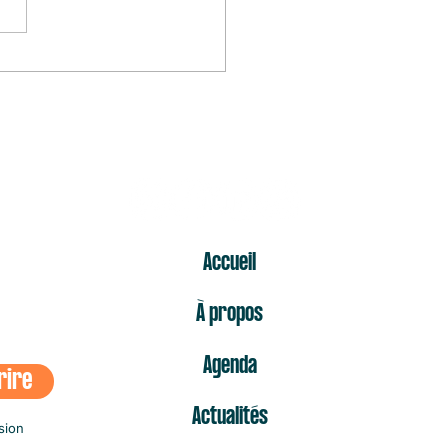
mier « non » est celui qui fait
s mal
ER
Accueil
À propos
Agenda
rire
Actualités
sion