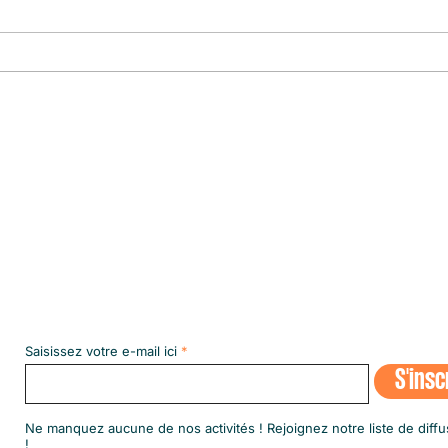
Le pre
le plu
Abonnez-vous à notre NEWSLETT
Saisissez votre e-mail ici
S'insc
​Ne manquez aucune de nos activités ! Rejoignez notre liste de diffu
!