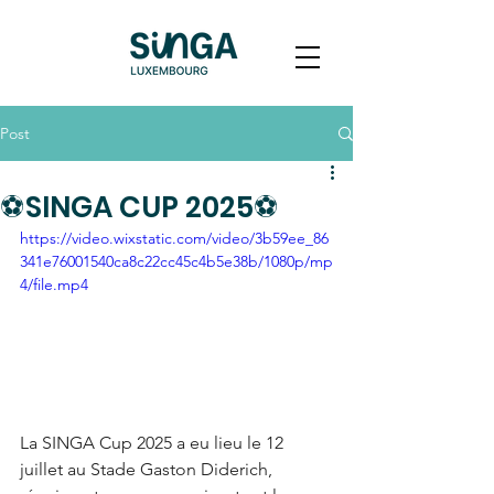
Post
⚽️SINGA CUP 2025⚽️
https://video.wixstatic.com/video/3b59ee_86
341e76001540ca8c22cc45c4b5e38b/1080p/mp
4/file.mp4
La SINGA Cup 2025 a eu lieu le 12 
juillet au Stade Gaston Diderich, 