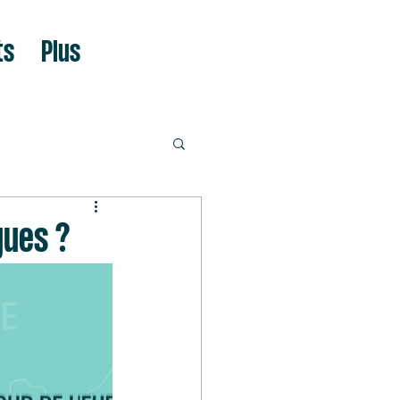
ts
Plus
gues ?