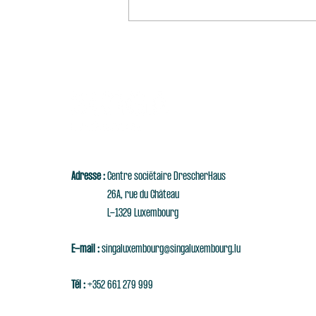
Adresse :
Centre sociétaire DrescherHaus
26A, rue du Château
L-1329 Luxembourg
E-mail :
singaluxembourg@singaluxembourg.lu
Tél :
+352 661 279 999