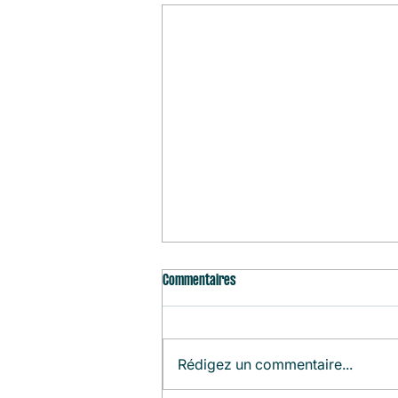
Commentaires
Rédigez un commentaire...
Agenda du Mois (Août)