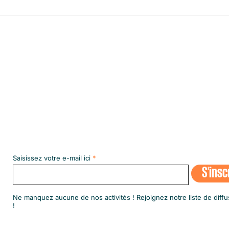
Le pre
le plu
Abonnez-vous à notre NEWSLETT
Saisissez votre e-mail ici
S'insc
​Ne manquez aucune de nos activités ! Rejoignez notre liste de diffu
!