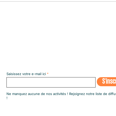
le plu
Abonnez-vous à notre NEWSLETT
Saisissez votre e-mail ici
S'insc
​Ne manquez aucune de nos activités ! Rejoignez notre liste de diffu
!