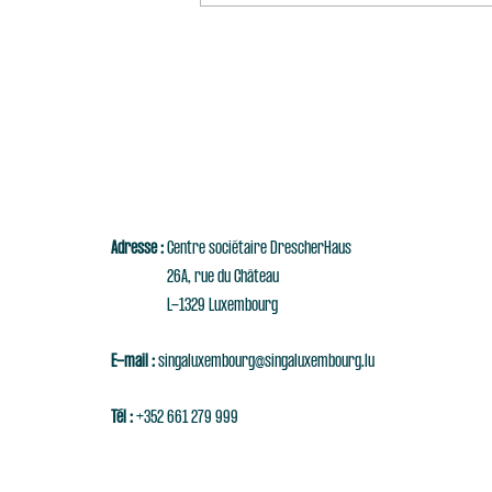
Adresse :
Centre sociétaire DrescherHaus
26A, rue du Château
L-1329 Luxembourg
E-mail :
singaluxembourg@singaluxembourg.lu
Tél :
+352 661 279 999