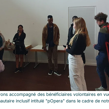
ons accompagné des bénéficiaires volontaires en vue
taire inclusif intitulé "pOpera" dans le cadre de notr