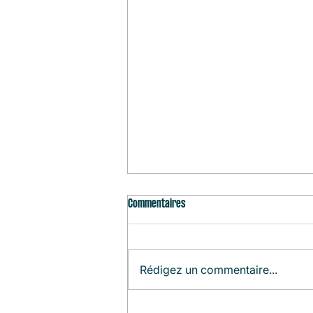
Commentaires
Rédigez un commentaire...
Agenda du Mois (Août)