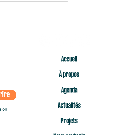
s mal
ER
Accueil
À propos
Agenda
rire
Actualités
sion
Projets