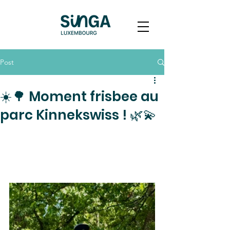
Post
☀️🌳 Moment frisbee au
parc Kinnekswiss ! 🌿💫