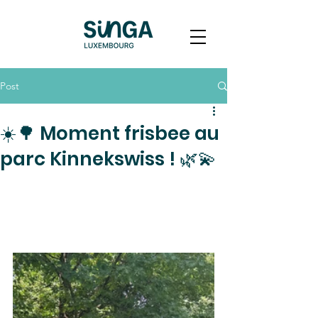
Post
☀️🌳 Moment frisbee au
parc Kinnekswiss ! 🌿💫