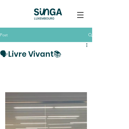
Post
🗣️Livre Vivant📚