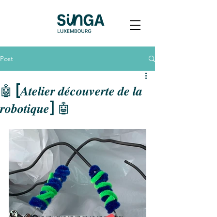
Post
🤖 [𝑨𝒕𝒆𝒍𝒊𝒆𝒓 𝒅𝒆́𝒄𝒐𝒖𝒗𝒆𝒓𝒕𝒆 𝒅𝒆 𝒍𝒂
𝒓𝒐𝒃𝒐𝒕𝒊𝒒𝒖𝒆] 🤖