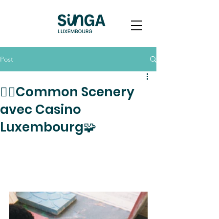
Post
🚶‍♀️Common Scenery
avec Casino
Luxembourg🧩