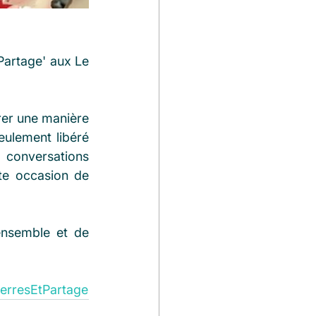
 Partage' aux Le 
er une manière 
ulement libéré 
conversations 
te occasion de 
ensemble et de 
ierresEtPartage