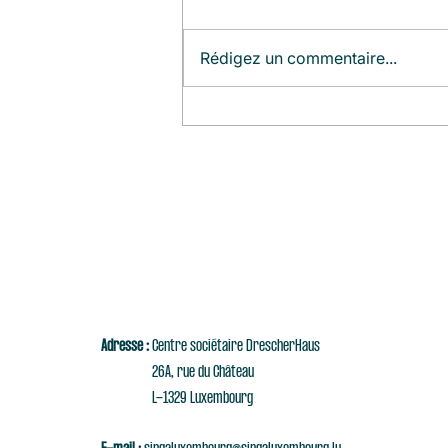
Rédigez un commentaire...
Agenda du Mois (Août)
Adresse :
Centre sociétaire DrescherHaus
26A, rue du Château
L-1329 Luxembourg