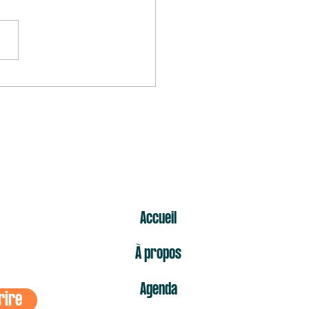
mier « non » est celui qui fait
s mal
ER
Accueil
À propos
Agenda
rire