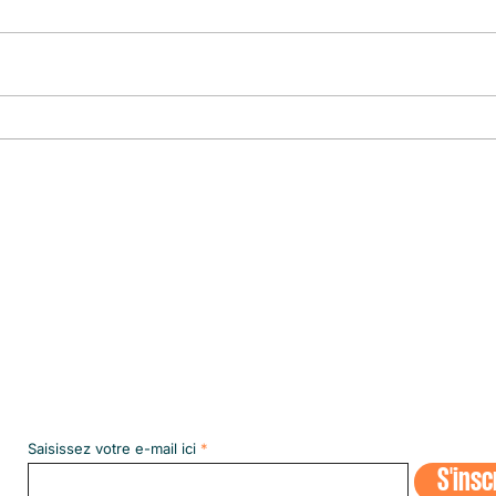
CULTURE EN LUMIÈRE
Le pre
le plu
Abonnez-vous à notre NEWSLETT
Saisissez votre e-mail ici
S'insc