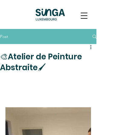
Post
🎨Atelier de Peinture
Abstraite🖌️