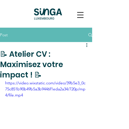
Post
📝 Atelier CV :
Maximisez votre
impact ! 📝
https://video.wixstatic.com/video/39b5e3_0c
75c851b90b49b5a3b9446f1eda2a34/720p/mp
4/file.mp4