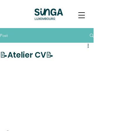
Post
📝Atelier CV📝