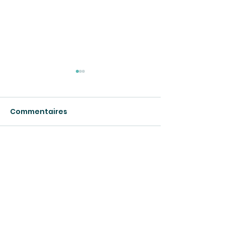
Commentaires
CULTURE EN LUMIÈRE
Rédigez un commentaire...
Le premier « n
celui qui fait l
mal