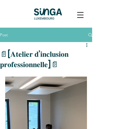
Post
📄[𝐀𝐭𝐞𝐥𝐢𝐞𝐫 𝐝’𝐢𝐧𝐜𝐥𝐮𝐬𝐢𝐨𝐧
𝐩𝐫𝐨𝐟𝐞𝐬𝐬𝐢𝐨𝐧𝐧𝐞𝐥𝐥𝐞]📄