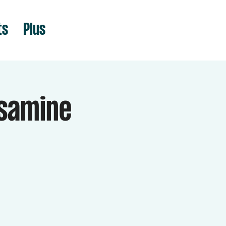
ts
Plus
lsamine