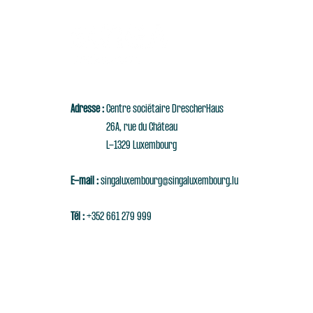
Adresse :
Centre sociétaire DrescherHaus
26A, rue du Château
L-1329 Luxembourg
E-mail :
singaluxembourg@singaluxembourg.lu
Tél :
+352 661 279 999