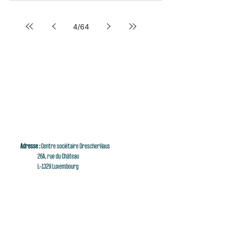
4
/
64
Adresse :
Centre sociétaire DrescherHaus
26A, rue du Château
L-1329 Luxembourg
E-mail :
singaluxembourg@singaluxembourg.lu
Tél :
+352 661 279 999