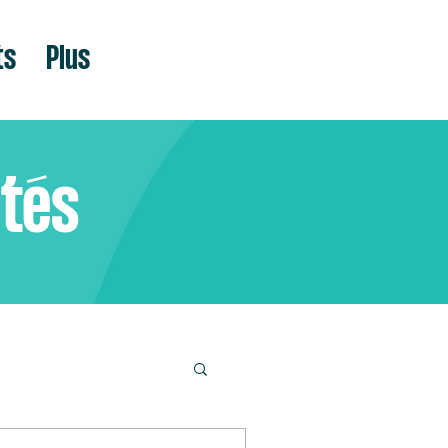
ts
Plus
ités