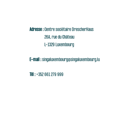
Adresse :
Centre sociétaire DrescherHaus
26A, rue du Château
L-1329 Luxembourg
E-mail :
singaluxembourg@singaluxembourg.lu
Tél :
+352 661 279 999