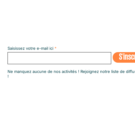
Abonnez-vous à notre NEWSLETT
Saisissez votre e-mail ici
S'insc
​Ne manquez aucune de nos activités ! Rejoignez notre liste de diffu
!
© 2020 par SINGA Luxembourg.