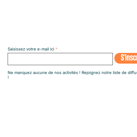
Abonnez-vous à notre NEWSLETT
Saisissez votre e-mail ici
S'insc
​Ne manquez aucune de nos activités ! Rejoignez notre liste de diffu
!
© 2020 par SINGA Luxembourg.