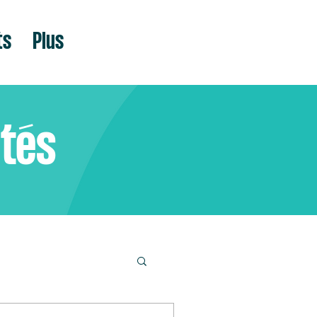
ts
Plus
ités