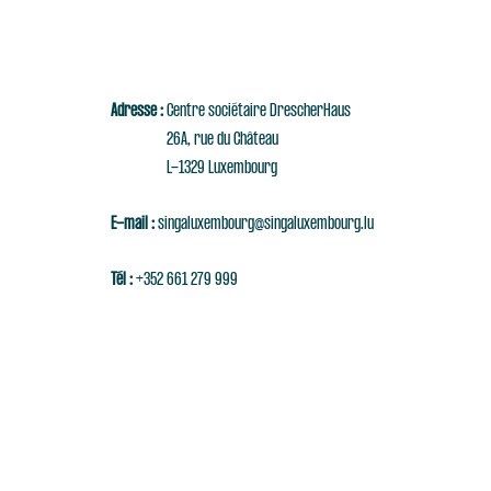
Adresse :
Centre sociétaire DrescherHaus
26A, rue du Château
L-1329 Luxembourg
E-mail :
singaluxembourg@singaluxembourg.lu
Tél :
+352 661 279 999