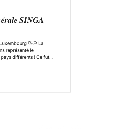
𝒆́𝒓𝒂𝒍𝒆 𝑺𝑰𝑵𝑮𝑨
Luxembourg 👋🏻 La
ns représenté le
ays différents ! Ce fut...