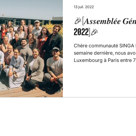
13 juil. 2022
🎉[𝑨𝒔𝒔𝒆𝒎𝒃𝒍𝒆́𝒆 𝑮𝒆́
2022]🎉
Chère communauté SINGA 
semaine dernière, nous avo
Luxembourg à Paris entre 7 p