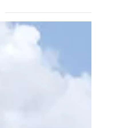
amenés une fois de plus à la découverte de
l'histoire du lac ainsi que de la région...