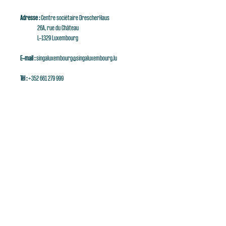
Adresse :
Centre sociétaire DrescherHaus
26A, rue du Château
L-1329 Luxembourg
E-mail :
singaluxembourg@singaluxembourg.lu
Tél :
+352 661 279 999
Abonnez-vous à notre
NEWSLETTER
Saisissez votre e-mail ici
S'inscrire