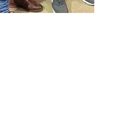
6 mars 2024
🌍Festival des Migrations, des Cultures
et de la Citoyenneté 🫂
SINGA Luxembourg a été ravie de participer au
Festival des Migrations, des Cultures et de la
Citoyenneté 2024 les 24 et 25 février ! 🌍✨...