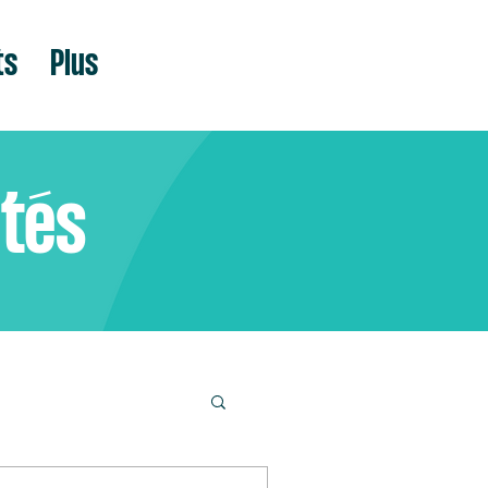
ts
Plus
ités