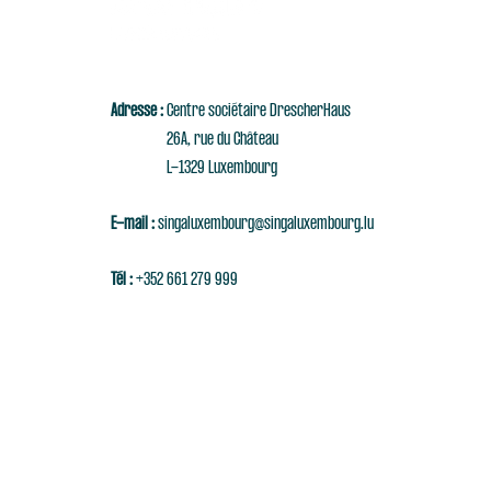
Adresse :
Centre sociétaire DrescherHaus
26A, rue du Château
L-1329 Luxembourg
E-mail :
singaluxembourg@singaluxembourg.lu
Tél :
+352 661 279 999