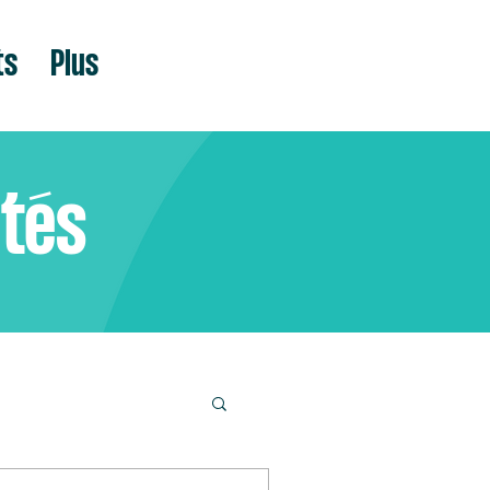
ts
Plus
ités