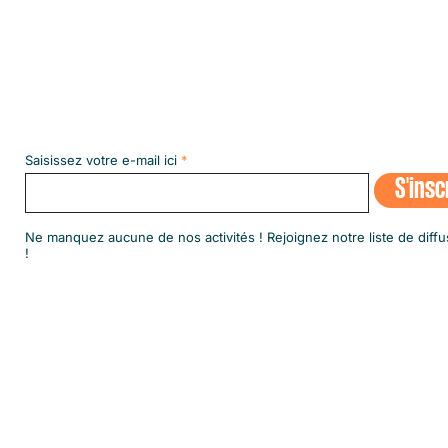
Abonnez-vous à notre NEWSLETT
Saisissez votre e-mail ici
S'insc
​Ne manquez aucune de nos activités ! Rejoignez notre liste de diffu
!
© 2020 par SINGA Luxembourg.