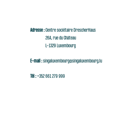
Adresse :
Centre sociétaire DrescherHaus
26A, rue du Château
L-1329 Luxembourg
E-mail :
singaluxembourg@singaluxembourg.lu
Tél :
+352 661 279 999