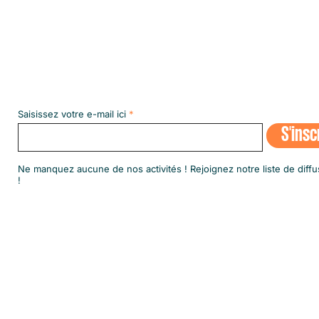
Abonnez-vous à notre NEWSLETT
Saisissez votre e-mail ici
S'insc
​Ne manquez aucune de nos activités ! Rejoignez notre liste de diffu
!
© 2020 par SINGA Luxembourg.