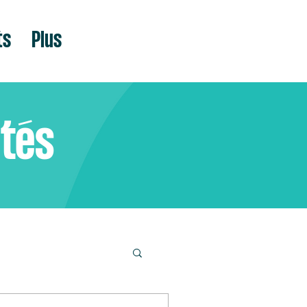
ts
Plus
ités