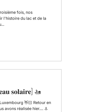
troisième fois, nos
 l'histoire du lac et de la
...
𝐚𝐮 𝐬𝐨𝐥𝐚𝐢𝐫𝐞] 🚤
uxembourg 👋🏻 Retour en
s avons réalisée hier.... ⚓️