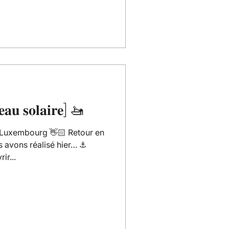
𝐚𝐮 𝐬𝐨𝐥𝐚𝐢𝐫𝐞] 🚤
uxembourg 👋🏻 Retour en
s avons réalisé hier… ⚓️
ir...