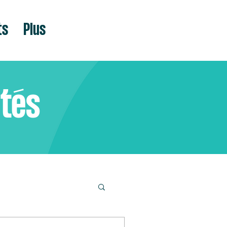
ts
Plus
ités