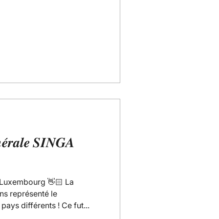
𝒆́𝒓𝒂𝒍𝒆 𝑺𝑰𝑵𝑮𝑨
Luxembourg 👋🏻 La
ns représenté le
ays différents ! Ce fut...