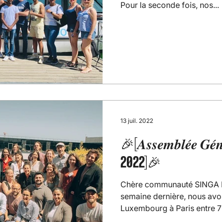
Pour la seconde fois, nos...
13 juil. 2022
🎉[𝑨𝒔𝒔𝒆𝒎𝒃𝒍𝒆́𝒆 𝑮𝒆́
2022]🎉
Chère communauté SINGA 
semaine dernière, nous avo
Luxembourg à Paris entre 7 p