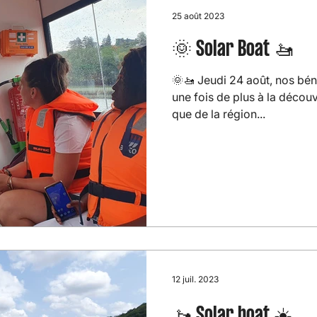
25 août 2023
🌞 Solar Boat 🚤
🌞🚤 Jeudi 24 août, nos bén
une fois de plus à la découve
que de la région...
12 juil. 2023
🚤 Solar boat ☀️