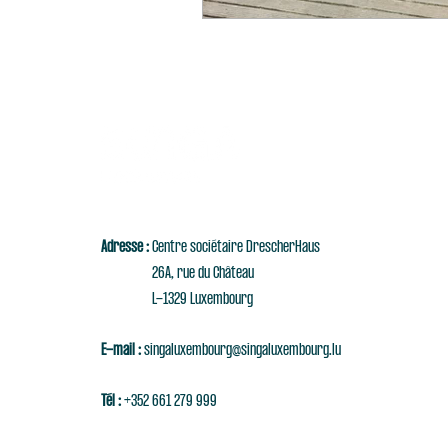
Adresse :
Centre sociétaire DrescherHaus
26A, rue du Château
L-1329 Luxembourg
E-mail :
singaluxembourg@singaluxembourg.lu
Tél :
+352 661 279 999