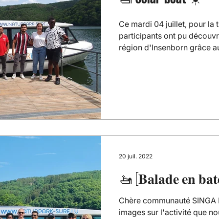
Ce mardi 04 juillet, pour la 
participants ont pu découvrir
région d'Insenborn grâce au
20 juil. 2022
🚤 [𝐁𝐚𝐥𝐚𝐝𝐞 𝐞𝐧 𝐛𝐚𝐭
Chère communauté SINGA L
images sur l'activité que nou