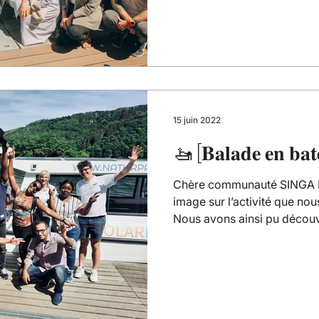
15 juin 2022
🚤 [𝐁𝐚𝐥𝐚𝐝𝐞 𝐞𝐧 𝐛𝐚𝐭
Chère communauté SINGA L
image sur l’activité que nou
Nous avons ainsi pu découvr