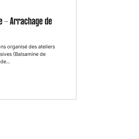
ue - Arrachage de

vons organisé des ateliers
asives (Balsamine de
de...