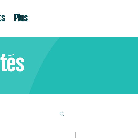
ts
Plus
ités