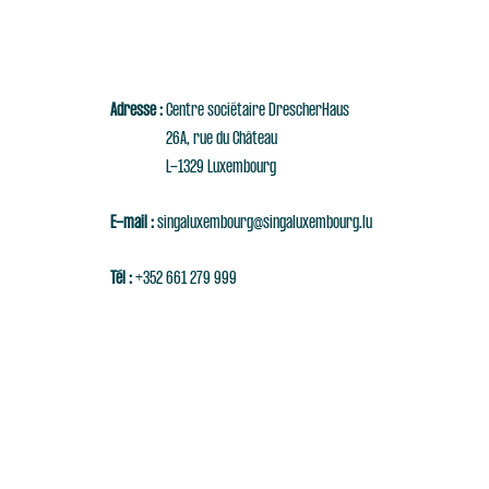
Adresse :
Centre sociétaire DrescherHaus
26A, rue du Château
L-1329 Luxembourg
E-mail :
singaluxembourg@singaluxembourg.lu
Tél :
+352 661 279 999