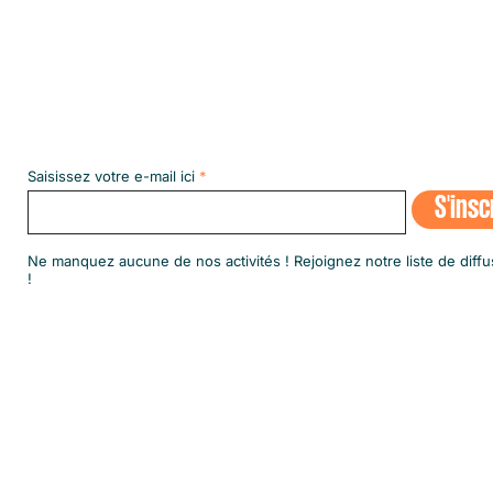
Abonnez-vous à notre NEWSLETT
Saisissez votre e-mail ici
S'insc
​Ne manquez aucune de nos activités ! Rejoignez notre liste de diffu
!
© 2020 par SINGA Luxembourg.