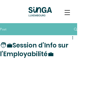
Post
🧑‍💼Session d’Info sur
l’Employabilité💼