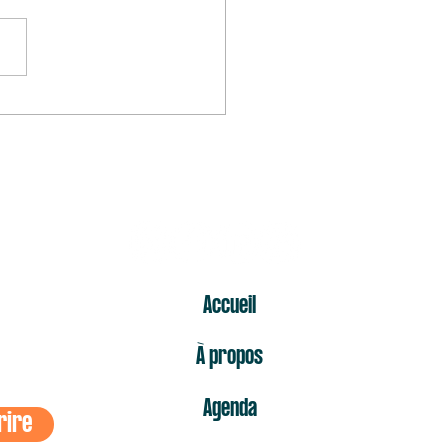
mier « non » est celui qui fait
s mal
ER
Accueil
À propos
Agenda
rire