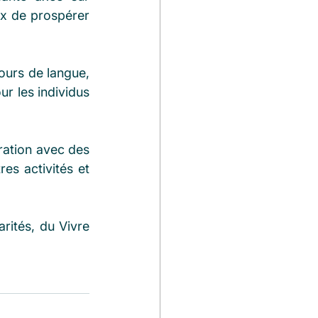
x de prospérer 
urs de langue, 
r les individus 
ration avec des 
es activités et 
rités, du Vivre 