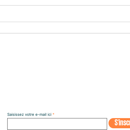
CULTURE EN LUMIÈRE
Le pre
le plu
Abonnez-vous à notre NEWSLETT
Saisissez votre e-mail ici
S'insc