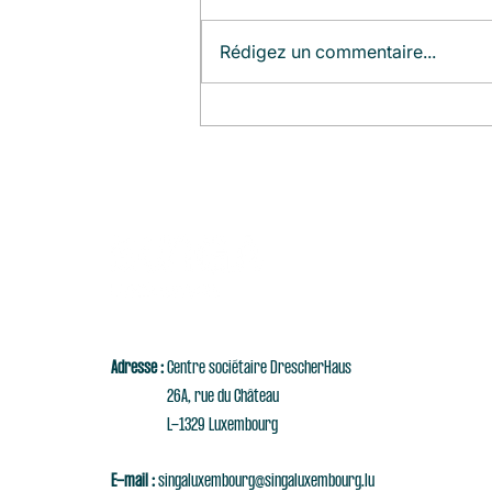
Rédigez un commentaire...
Agenda du Mois (Août)
Adresse :
Centre sociétaire DrescherHaus
26A, rue du Château
L-1329 Luxembourg
E-mail :
singaluxembourg@singaluxembourg.lu