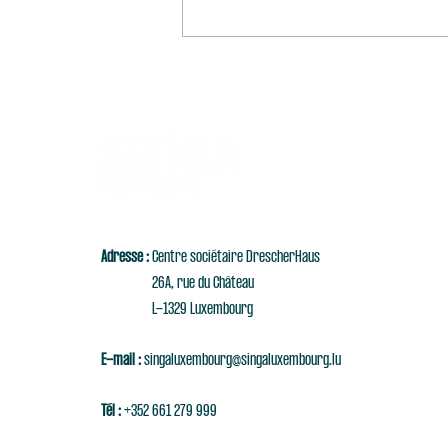
Adresse :
Centre sociétaire DrescherHaus
26A, rue du Château
L-1329 Luxembourg
E-mail :
singaluxembourg@singaluxembourg.lu
Tél :
+352 661 279 999