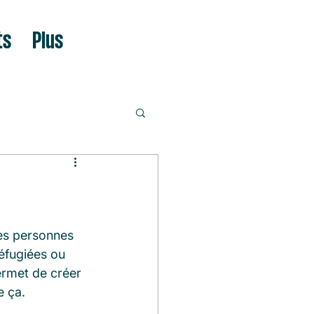
ts
Plus
des personnes 
éfugiées ou 
rmet de créer 
e ça.