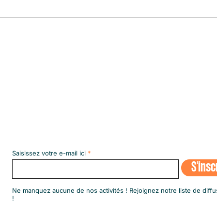
Le pre
le plu
Abonnez-vous à notre NEWSLETT
Saisissez votre e-mail ici
S'insc
​Ne manquez aucune de nos activités ! Rejoignez notre liste de diffu
!