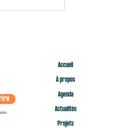
mier « non » est celui qui fait
s mal
ER
Accueil
À propos
Agenda
rire
Actualités
sion
Projets