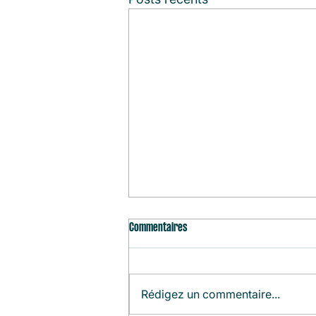
Commentaires
Rédigez un commentaire...
Agenda du Mois (Août)