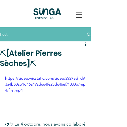
Post
⛏️[Atelier Pierres
Sèches]⛏️
https://video.wixstatic.com/video/2927ed_d9
3a4b50ab1d46a49ad664fe25dc46ef/1080p/mp
4/file.mp4
🌿✨ Le 4 octobre, nous avons collaboré 