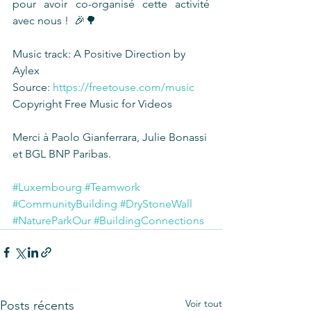
pour avoir co-organisé cette activité 
avec nous !  🎉🌳
Music track: A Positive Direction by 
Aylex 
Source: 
https://freetouse.com/music
Copyright Free Music for Videos
Merci à Paolo Gianferrara, Julie Bonassi 
et BGL BNP Paribas.
#Luxembourg
#Teamwork
#CommunityBuilding
#DryStoneWall
#NatureParkOur
#BuildingConnections
Voir tout
Posts récents