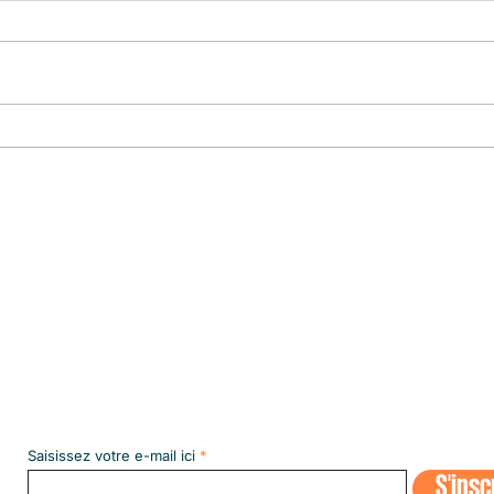
CULTURE EN LUMIÈRE
Le pre
le plu
Abonnez-vous à notre NEWSLETT
Saisissez votre e-mail ici
S'insc