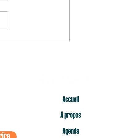
mier « non » est celui qui fait
s mal
ER
Accueil
À propos
Agenda
rire