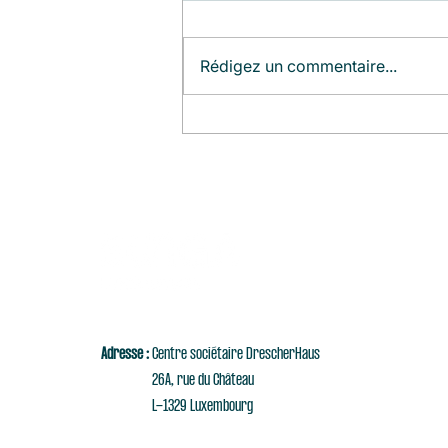
Rédigez un commentaire...
Agenda du Mois (Août)
Adresse :
Centre sociétaire DrescherHaus
26A, rue du Château
L-1329 Luxembourg